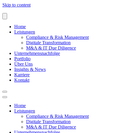
Skip to content
Home
Leistungen
Compliance & Risk Management
Digitale Transformation
M&A & IT Due Diligence
Unternehmensnachfolge
Portfolio
Über Uns
Insights & News
Karriere
Kontakt
Home
Leistungen
Compliance & Risk Management
Digitale Transformation
M&A & IT Due Diligence
Unternehmensnachfolge