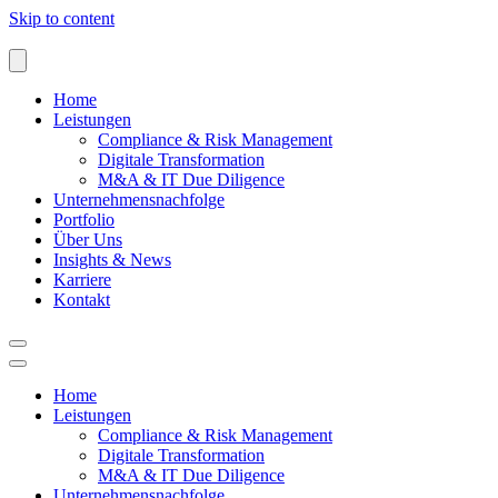
Skip to content
Home
Leistungen
Compliance & Risk Management
Digitale Transformation
M&A & IT Due Diligence
Unternehmensnachfolge
Portfolio
Über Uns
Insights & News
Karriere
Kontakt
Home
Leistungen
Compliance & Risk Management
Digitale Transformation
M&A & IT Due Diligence
Unternehmensnachfolge