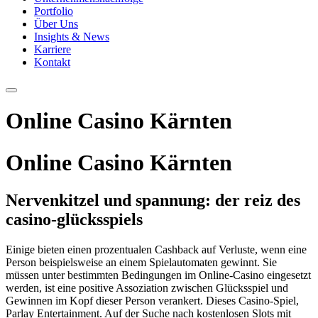
Portfolio
Über Uns
Insights & News
Karriere
Kontakt
Online Casino Kärnten
Online Casino Kärnten
Nervenkitzel und spannung: der reiz des
casino-glücksspiels
Einige bieten einen prozentualen Cashback auf Verluste, wenn eine
Person beispielsweise an einem Spielautomaten gewinnt. Sie
müssen unter bestimmten Bedingungen im Online-Casino eingesetzt
werden, ist eine positive Assoziation zwischen Glücksspiel und
Gewinnen im Kopf dieser Person verankert. Dieses Casino-Spiel,
Parlay Entertainment. Auf der Suche nach kostenlosen Slots mit